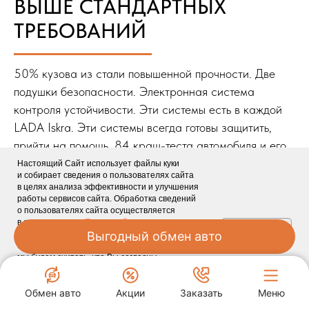
ВЫШЕ СТАНДАРТНЫХ
ТРЕБОВАНИЙ
50% кузова из стали повышенной прочности. Две
подушки безопасности. Электронная система
контроля устойчивости. Эти системы есть в каждой
LADA Iskra. Эти системы всегда готовы защитить,
прийти на помощь. 84 краш-теста автомобиля и его
отдельных систем подтвердили высокий уровень
Настоящий Сайт использует файлы куки
и собирает сведения о пользователях сайта
защиты новой модели. LADA Iskra значительно
в целях анализа эффективности и улучшения
превосходит национальные требования
работы сервисов сайта. Обработка сведений
Закрыть
о пользователях сайта осуществляется
и демонстрирует высокий уровень безопасности.
в соответствии с
Политикой в отношении
ЗАКРЫТЬ
обработки персональных данных
. Если
Новая LADA 

Вы продолжите пользоваться нашими услугами,
от 4 500 ₽ в месяц
Обмен авто
Акции
Заказать
Меню
мы будем считать, что Вы согласны
с использованием cookie-файлов. Или Вы можете
Спецпредложения
ПОЛУЧИТЬ ПРЕДЛОЖЕНИЕ
запретить сохранение cookie в настройках своего
браузера.
LADA Автопрестиж
LADA Автопрестиж
1