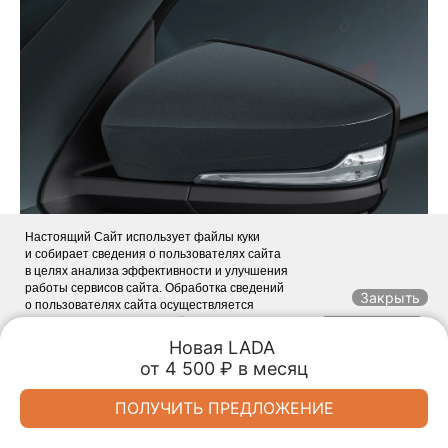
Настоящий Сайт использует файлы куки
и собирает сведения о пользователях сайта
в целях анализа эффективности и улучшения
работы сервисов сайта. Обработка сведений
Закрыть
о пользователях сайта осуществляется
в соответствии с
Политикой в отношении
ЗАКРЫТЬ
обработки персональных данных
. Если
Новая LADA 

Вы продолжите пользоваться нашими услугами,
от 4 500 ₽ в месяц
Обмен авто
Акции
Заказать
Меню
мы будем считать, что Вы согласны
с использованием cookie-файлов. Или Вы можете
Спецпредложения
ПОЛУЧИТЬ ПРЕДЛОЖЕНИЕ
запретить сохранение cookie в настройках своего
браузера.
LADA Автопрестиж
LADA Автопрестиж